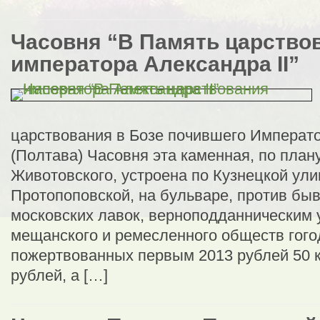
Часовня “В Память царство
императора Александра II”
царствования в Бозе почившего Императо
(Полтава) Часовня эта каменная, по плану
Животовского, устроена по Кузнецкой ул
Протопоповской, на бульваре, против бы
московских лавок, верноподданническим
мещанского и ремесленного обществ гого
пожертвованных первым 2013 рублей 50 к
рублей, а […]