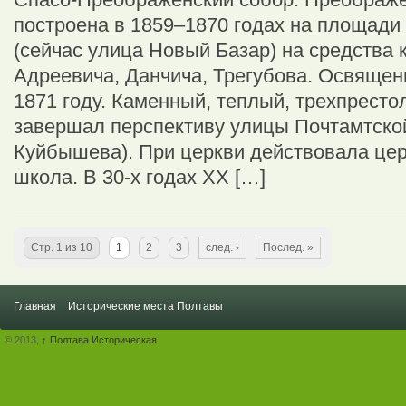
построена в 1859–1870 годах на площади
(сейчас улица Новый Базар) на средства 
Адреевича, Данчича, Трегубова. Освящен
1871 году. Каменный, теплый, трехпрест
завершал перспективу улицы Почтамтской
Куйбышева). При церкви действовала це
школа. В 30-х годах XX […]
Стр. 1 из 10
1
2
3
след. ›
Послед. »
Главная
Исторические места Полтавы
© 2013,
↑
Полтава Историческая