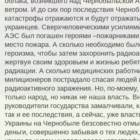
облака, возникшего над Чернобыльской А
ветром. И до сих пор последствия Черно
катастрофы отражаются и будут отражать
украинцев. Сверхчеловеческими усилиями
АЭС был погашен героями –пожарниками
место пожара. А сколько необходимо был
героизма, чтобы затем захоронить радио
жертвуя своим здоровьем и жизнью ребят
радиации. А сколько медицинских работни
милиционеров пострадало спасая людей 
радиоактивного заражения. Но, по-моему,
только народ, но никак не наша власть. В
руководители государства замалчивали, к
так и ее последствия, а сейчас, уже влас
Украины на Чернобыле безсовестно отмы
деньги, совершенно забывая о тех людях,