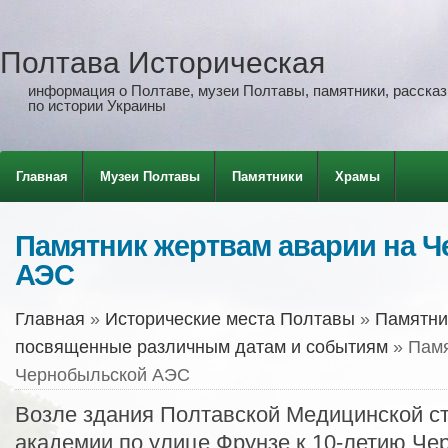
Полтава Историческая
информация о Полтаве, музеи Полтавы, памятники, рассказы
по истории Украины
Главная
Музеи Полтавы
Памятники
Храмы
Памятник жертвам аварии на 
АЭС
Главная
»
Исторические места Полтавы
»
Памятни
посвященные различным датам и событиям
» Памя
Чернобыльской АЭС
Возле здания Полтавской Медицинской с
академии по улице Фрунзе к 10-летию Че